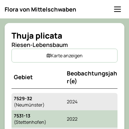
Flora von Mittelschwaben
Karte
Thuja plicata
Farb-Flächen verstecken
Riesen-Lebensbaum
Nummerierung anzeigen
Karte anzeigen
Karte schließen
Beobachtungsjah
Gebiet
Legende
r(e)
Gebiet noch nicht bearbeitet
Gebiet bearbeitet, Art nicht gefunden
Gebiet bearbeitet, Art gefunden
7529-32
2024
(Neumünster)
7531-13
2022
(Stettenhofen)