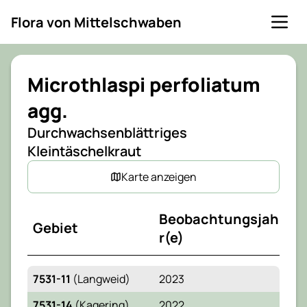
Flora von Mittelschwaben
Karte
Microthlaspi perfoliatum
Farb-Flächen verstecken
agg.
Nummerierung anzeigen
Durchwachsenblättriges
Kleintäschelkraut
Karte schließen
Karte anzeigen
Legende
Gebiet noch nicht bearbeitet
Gebiet bearbeitet, Art nicht gefunden
Beobachtungsjah
Gebiet bearbeitet, Art gefunden
Gebiet
r(e)
7531-11
(Langweid)
2023
7531-14
(Kagering)
2022