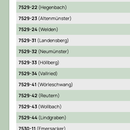
7529-22
(Hegenbach)
7529-23
(Altenmünster)
7529-24
(Welden)
7529-31
(Landensberg)
7529-32
(Neumünster)
7529-33
(Höllberg)
7529-34
(Vallried)
7529-41
(Wörleschwang)
7529-42
(Reutern)
7529-43
(Wollbach)
7529-44
(Lindgraben)
7530-11
(Emersacker)