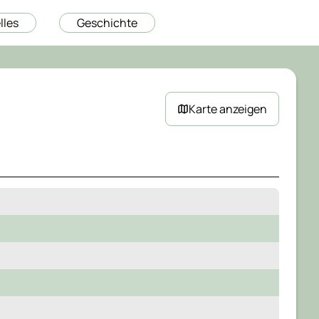
lles
Geschichte
Karte
Farb-Flächen verstecken
Karte anzeigen
Nummerierung anzeigen
Karte schließen
Legende
Gebiet noch nicht bearbeitet
Gebiet bearbeitet, Art nicht gefunden
Gebiet bearbeitet, Art gefunden