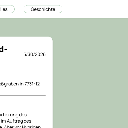
lles
Geschichte
d-
5/30/2026
oßgraben in 7731-12
artierung des
 im Auftrag des
. Aber vor Hybriden