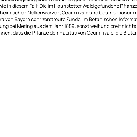
 wie in diesem Fall: Die im Haunstetter Wald gefundene Pflanze 
s heimischen Nelkenwurzen, Geum rivale und Geum urbanum
ora von Bayern sehr zerstreute Funde, im Botanischen Inform
ung bei Mering aus dem Jahr 1889, sonst weit und breit nichts
nen, dass die Pflanze den Habitus von Geum rivale, die Blüt