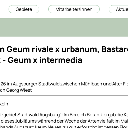
Gebiete
Mitarbeiter/innen
Aktue
n Geum rivale x urbanum, Bastar
 - Geum x intermedia
026 im Augsburger Stadtwald zwischen Mühlbach und Alter Fl
ch Georg Wiest
ikeln
zgebiet Stadtwald Augsburg": Im Bereich Botanik ergab die K
 dieses Jubiläums während der Woche der Artenvielfalt im Mai
ands Augsburg kaum Neues, zu gut erforscht ist dessen Flora