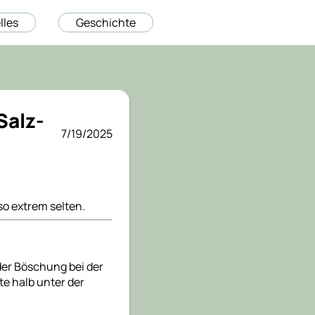
lles
Geschichte
Salz-
7/19/2025
so extrem selten.
der Böschung bei der
e halb unter der